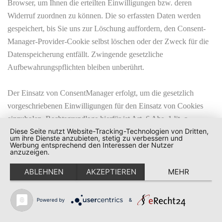
Browser, um Ihnen die erteilten Einwilligungen bzw. deren
Widerruf zuordnen zu können. Die so erfassten Daten werden
gespeichert, bis Sie uns zur Löschung auffordern, den Consent-
Manager-Provider-Cookie selbst löschen oder der Zweck für die
Datenspeicherung entfällt. Zwingende gesetzliche
Aufbewahrungspflichten bleiben unberührt.
Der Einsatz von ConsentManager erfolgt, um die gesetzlich
vorgeschriebenen Einwilligungen für den Einsatz von Cookies
einzuholen. Rechtsgrundlage hierfür ist Art. 6 Abs. 1 lit. c
Diese Seite nutzt Website-Tracking-Technologien von Dritten,
DSGVO.
um ihre Dienste anzubieten, stetig zu verbessern und
Werbung entsprechend den Interessen der Nutzer
anzuzeigen.
AUFTRAGSVERARBEITUNG
ABLEHNEN
AKZEPTIEREN
MEHR
Wir haben einen Vertrag über Auftragsverarbeitung (AVV) mit
Powered by
&
dem oben genannten Anbieter geschlossen. Hierbei handelt es
sich um einen datenschutzrechtlich vorgeschriebenen Vertrag, der